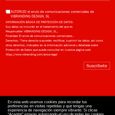
AUTORIZO el envío de comunicaciones comerciales de
VIBRANDING DESIGN, SL
INFORMACIÓN BÁSICA DE PROTECCIÓN DE DATOS:
Sus datos se incluirán en el tratamiento del que es
Responsable: VIBRANDING DESIGN, SL.;
Finalidad: El envío de comunicaciones comerciales.;
Derechos:: Tiene derecho a acceder, rectificar, suprimir los datos, así como
otros derechos, indicados en la Información adicional y detallada sobre
Protección de Datos que puede consultar en nuestra página web:
https://www.vibranding.com/aviso-legal
Suscríbete
En esta web usamos cookies para recordar tus
preferencias en visitas repetidas y que tengas una
experiencia de navegación siempre vibrante. Si clicas
“Aceptar” estarás autorizando el uso de todas las cookies.