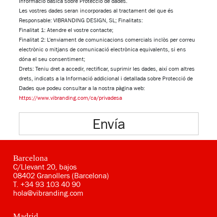
Informació bàsica sobre Protecció de dades.
Les vostres dades seran incorporades al tractament del que és
Responsable: VIBRANDING DESIGN, SL; Finalitats:
Finalitat 1: Atendre el vostre contacte;
Finalitat 2: L'enviament de comunicacions comercials inclòs per correu
electrònic o mitjans de comunicació electrònica equivalents, si ens
dóna el seu consentiment;
Drets: Teniu dret a accedir, rectificar, suprimir les dades, així com altres
drets, indicats a la Informació addicional i detallada sobre Protecció de
Dades que podeu consultar a la nostra pàgina web:
https://www.vibranding.com/ca/privadesa
Envía
Barcelona
C/Llevant 20, bajos
08402 Granollers (Barcelona)
T.
+34 93 103 40 90
hola@vibranding.com
Madrid