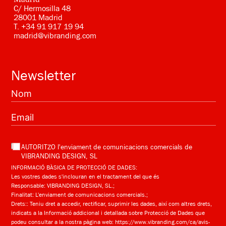
C/ Hermosilla 48
28001 Madrid
T.
+34 91 917 19 94
madrid@vibranding.com
Newsletter
AUTORITZO l'enviament de comunicacions comercials de
VIBRANDING DESIGN, SL
INFORMACIÓ BÀSICA DE PROTECCIÓ DE DADES:
Les vostres dades s'inclouran en el tractament del que és
Responsable: VIBRANDING DESIGN, SL.;
Finalitat: L'enviament de comunicacions comercials.;
Drets:: Teniu dret a accedir, rectificar, suprimir les dades, així com altres drets,
indicats a la Informació addicional i detallada sobre Protecció de Dades que
podeu consultar a la nostra pàgina web:
https://www.vibranding.com/ca/avis-