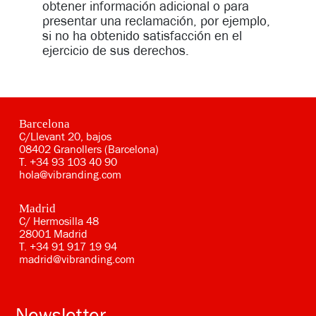
obtener información adicional o para
presentar una reclamación, por ejemplo,
si no ha obtenido satisfacción en el
ejercicio de sus derechos.
Barcelona
C/Llevant 20, bajos
08402 Granollers (Barcelona)
T.
+34 93 103 40 90
hola@vibranding.com
Madrid
C/ Hermosilla 48
28001 Madrid
T.
+34 91 917 19 94
madrid@vibranding.com
Newsletter