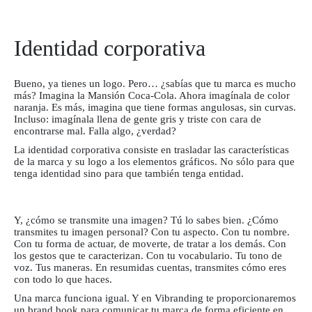
Identidad corporativa
Bueno, ya tienes un logo. Pero… ¿sabías que tu marca es mucho
más? Imagina la Mansión Coca-Cola. Ahora imagínala de color
naranja. Es más, imagina que tiene formas angulosas, sin curvas.
Incluso: imagínala llena de gente gris y triste con cara de
encontrarse mal. Falla algo, ¿verdad?
La identidad corporativa consiste en trasladar las características
de la marca y su logo a los elementos gráficos. No sólo para que
tenga identidad sino para que también tenga entidad.
Y, ¿cómo se transmite una imagen? Tú lo sabes bien. ¿Cómo
transmites tu imagen personal? Con tu aspecto. Con tu nombre.
Con tu forma de actuar, de moverte, de tratar a los demás. Con
los gestos que te caracterizan. Con tu vocabulario. Tu tono de
voz. Tus maneras. En resumidas cuentas, transmites cómo eres
con todo lo que haces.
Una marca funciona igual. Y en Vibranding te proporcionaremos
un
brand book
para comunicar tu marca de forma eficiente en