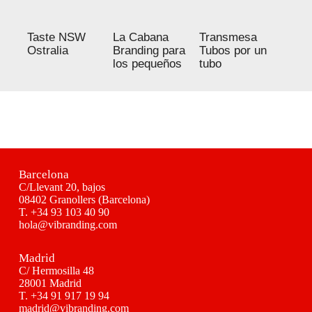
Taste NSW
La Cabana
Transmesa
Ostralia
Branding para
Tubos por un
los pequeños
tubo
Barcelona
C/Llevant 20, bajos
08402 Granollers (Barcelona)
T.
+34 93 103 40 90
hola@vibranding.com
Madrid
C/ Hermosilla 48
28001 Madrid
T.
+34 91 917 19 94
madrid@vibranding.com