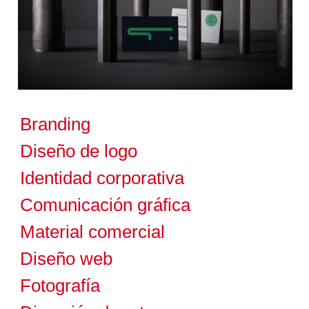
Branding
Diseño de logo
Identidad corporativa
Comunicación gráfica
Material comercial
Diseño web
Fotografía