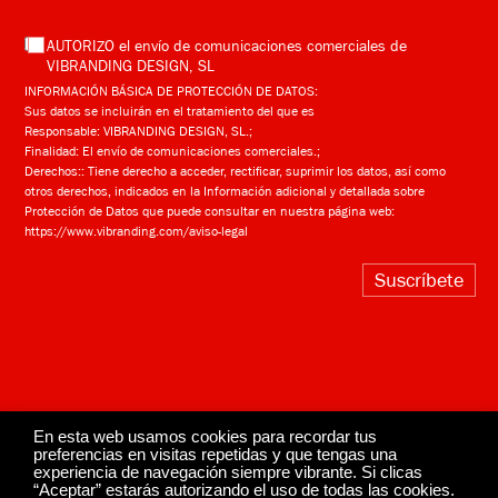
AUTORIZO el envío de comunicaciones comerciales de
VIBRANDING DESIGN, SL
INFORMACIÓN BÁSICA DE PROTECCIÓN DE DATOS:
Sus datos se incluirán en el tratamiento del que es
Responsable: VIBRANDING DESIGN, SL.;
Finalidad: El envío de comunicaciones comerciales.;
Derechos:: Tiene derecho a acceder, rectificar, suprimir los datos, así como
otros derechos, indicados en la Información adicional y detallada sobre
Protección de Datos que puede consultar en nuestra página web:
https://www.vibranding.com/aviso-legal
Suscríbete
En esta web usamos cookies para recordar tus
preferencias en visitas repetidas y que tengas una
experiencia de navegación siempre vibrante. Si clicas
“Aceptar” estarás autorizando el uso de todas las cookies.