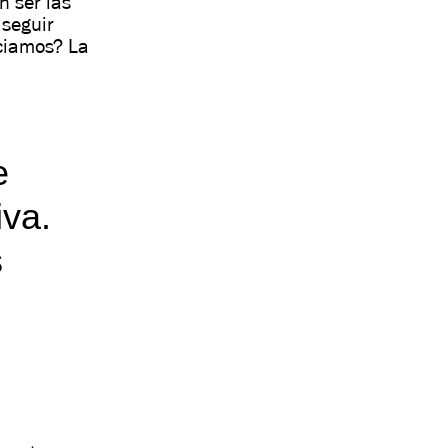
n ser las
 seguir
ciamos? La
e
iva.
s