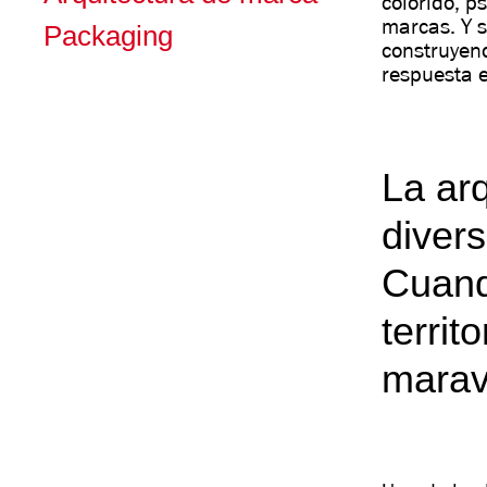
colorido, p
marcas. Y s
Packaging
construyen
respuesta e
La ar
divers
Cuand
territ
maravi