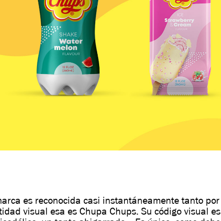
marca es reconocida casi instantáneamente tanto por
tidad visual esa es Chupa Chups. Su código visual es