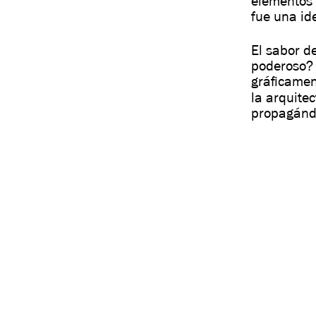
elementos 
fue una id
El sabor d
poderoso? 
gráficamen
la arquite
propagándo