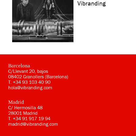
Vibranding
Barcelona
C/Llevant 20, bajos
08402 Granollers (Barcelona)
T.
+34 93 103 40 90
hola@vibranding.com
Madrid
C/ Hermosilla 48
28001 Madrid
T.
+34 91 917 19 94
madrid@vibranding.com