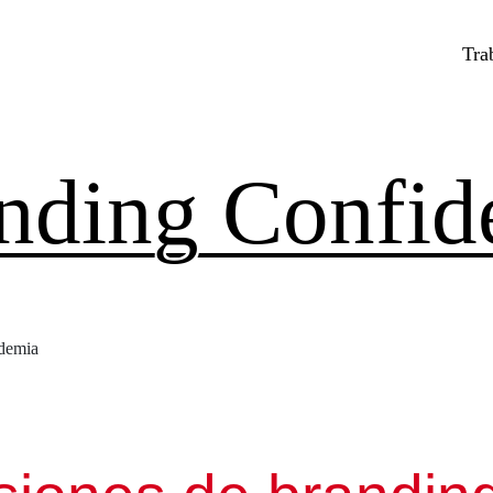
Tra
nding Confide
ndemia