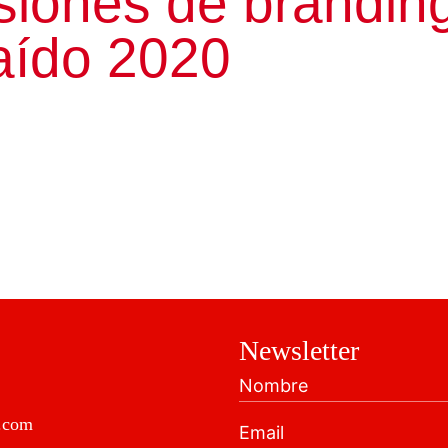
siones de brandin
aído 2020
Newsletter
.com