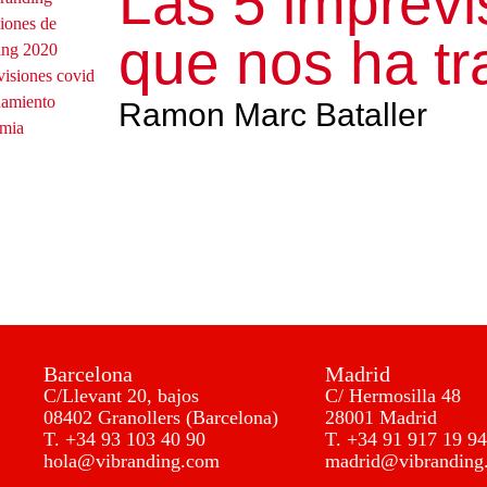
Las 5 imprevi
que nos ha tr
Ramon Marc Bataller
Barcelona
Madrid
C/Llevant 20, bajos
C/ Hermosilla 48
08402 Granollers (Barcelona)
28001 Madrid
T.
+34 93 103 40 90
T.
+34 91 917 19 94
hola@vibranding.com
madrid@vibranding