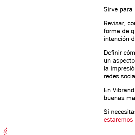
Sirve para 
Revisar, co
forma de qu
intención d
Definir có
un aspecto 
la impresió
redes soci
En Vibrand
buenas ma
Si necesit
estaremos
ESPAÑOL