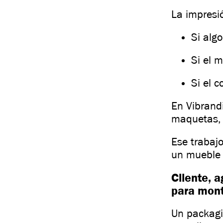
La impresi
Si algo
Si el 
Si el c
En Vibrand
maquetas, 
Ese trabajo
un mueble 
Cliente, 
para mon
Un packagi