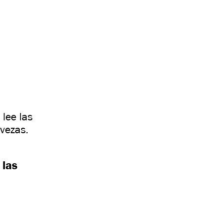
lee las
rvezas.
 las