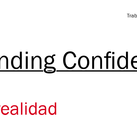
Trab
nding Confide
realidad