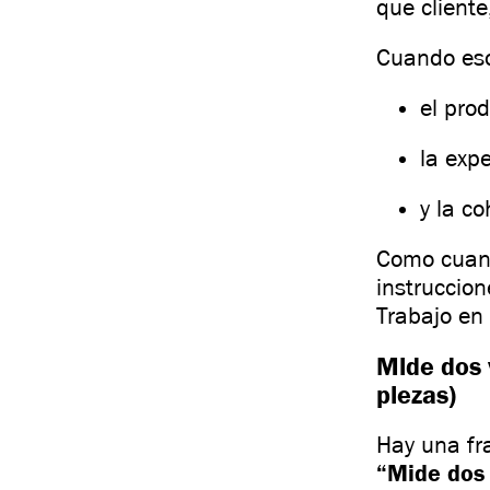
que client
Cuando es
el pro
la expe
y la c
Como cuand
instruccion
Trabajo en
Mide dos 
piezas)
Hay una fr
“Mide dos 