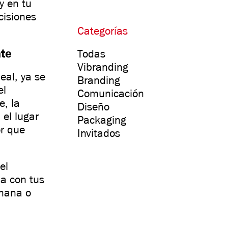
y en tu
cisiones
Categorías
nte
Todas
Vibranding
eal, ya se
Branding
el
Comunicación
e, la
Diseño
 el lugar
Packaging
or que
Invitados
el
na con tus
umana o