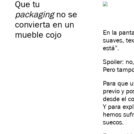
Que tu
packaging
no se
convierta en un
En la pant
mueble cojo
suaves, tex
está”.
Spoiler: no
Pero tampo
Para que u
previo y p
desde el c
Y para exp
hemos sufr
suecos.