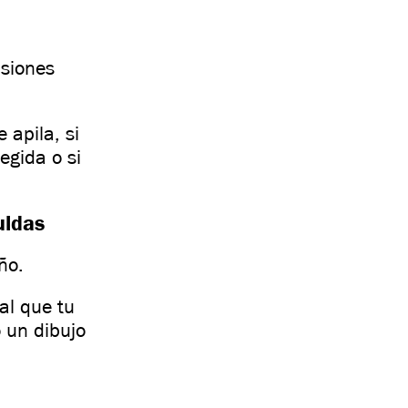
isiones
 apila, si
egida o si
uidas
ño.
al que tu
 un dibujo