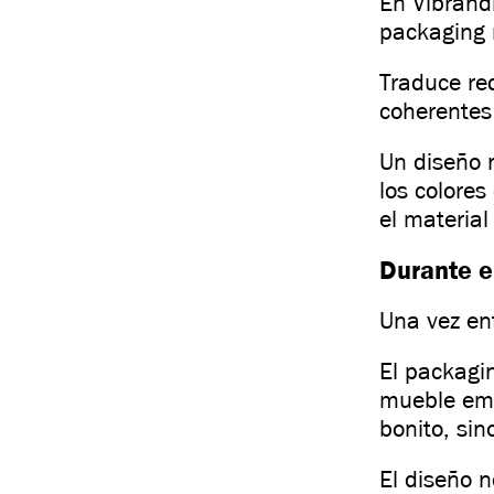
En Vibrand
packaging 
Traduce req
coherentes
Un diseño n
los colore
el material
Durante el
Una vez ent
El packagi
mueble emp
bonito, sin
El diseño n