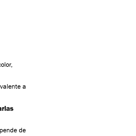
olor,
ivalente a
arias
epende de