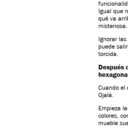
funcionali
Igual que 
qué va arr
misteriosa.
Ignorar las
puede sali
torcida.
Después d
hexagona
Cuando el 
Ojalá.
Empieza la 
colores, c
mueble sue