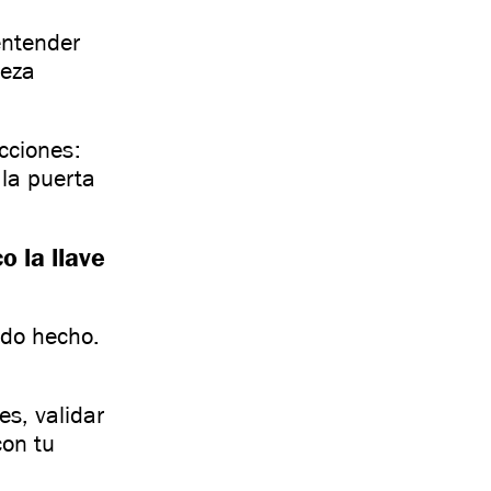
entender
ieza
ucciones:
 la puerta
o la llave
odo hecho.
es, validar
con tu