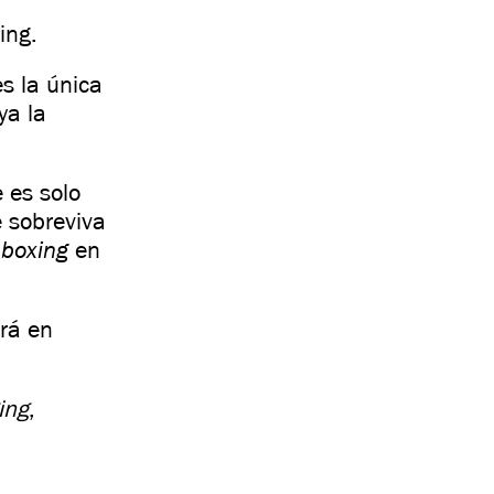
ing.
es la única
ya la
 es solo
e sobreviva
nboxing
en
rá en
ing
,