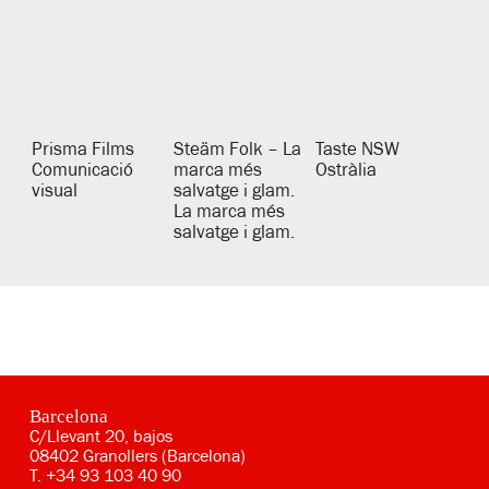
Prisma Films
Taste NSW
Steäm Folk – La
Comunicació
Ostràlia
marca més
visual
salvatge i glam.
La marca més
salvatge i glam.
Barcelona
C/Llevant 20, bajos
08402 Granollers (Barcelona)
T.
+34 93 103 40 90