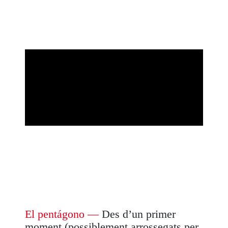
El pentágono
—
Des d’un primer
moment (possiblement arrossegats per