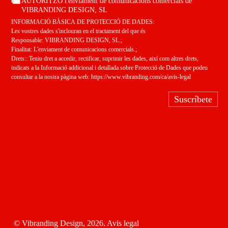
AUTORITZO l'enviament de comunicacions comercials de
VIBRANDING DESIGN, SL
INFORMACIÓ BÀSICA DE PROTECCIÓ DE DADES:
Les vostres dades s'inclouran en el tractament del que és
Responsable: VIBRANDING DESIGN, SL.;
Finalitat: L'enviament de comunicacions comercials.;
Drets:: Teniu dret a accedir, rectificar, suprimir les dades, així com altres drets,
indicats a la Informació addicional i detallada sobre Protecció de Dades que podeu
consultar a la nostra pàgina web:
https://www.vibranding.com/ca/avis-legal
Suscríbete
© Vibranding Design, 2026.
Avis legal