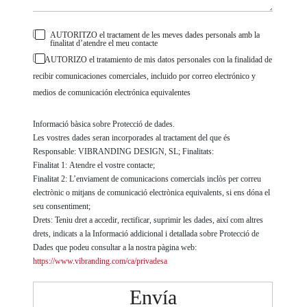
AUTORITZO el tractament de les meves dades personals amb la
finalitat d’atendre el meu contacte
AUTORIZO el tratamiento de mis datos personales con la finalidad de
recibir comunicaciones comerciales, incluido por correo electrónico y
medios de comunicación electrónica equivalentes
Informació bàsica sobre Protecció de dades.
Les vostres dades seran incorporades al tractament del que és
Responsable: VIBRANDING DESIGN, SL; Finalitats:
Finalitat 1: Atendre el vostre contacte;
Finalitat 2: L’enviament de comunicacions comercials inclòs per correu
electrònic o mitjans de comunicació electrònica equivalents, si ens dóna el
seu consentiment;
Drets: Teniu dret a accedir, rectificar, suprimir les dades, així com altres
drets, indicats a la Informació addicional i detallada sobre Protecció de
Dades que podeu consultar a la nostra pàgina web:
https://www.vibranding.com/ca/privadesa
Envía