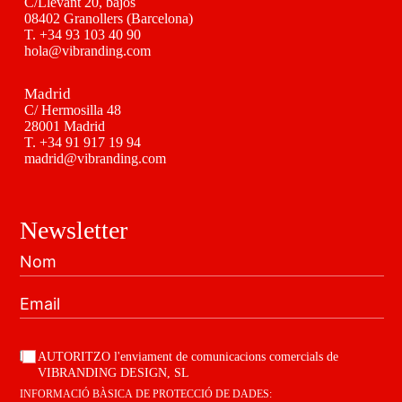
C/Llevant 20, bajos
08402 Granollers (Barcelona)
T.
+34 93 103 40 90
hola@vibranding.com
Madrid
C/ Hermosilla 48
28001 Madrid
T.
+34 91 917 19 94
madrid@vibranding.com
Newsletter
AUTORITZO l'enviament de comunicacions comercials de
VIBRANDING DESIGN, SL
INFORMACIÓ BÀSICA DE PROTECCIÓ DE DADES: