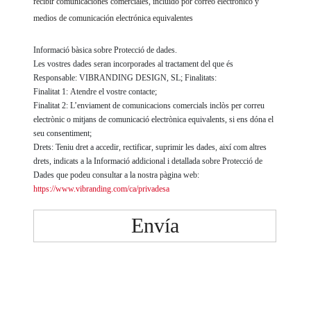
recibir comunicaciones comerciales, incluido por correo electrónico y
medios de comunicación electrónica equivalentes
Informació bàsica sobre Protecció de dades.
Les vostres dades seran incorporades al tractament del que és
Responsable: VIBRANDING DESIGN, SL; Finalitats:
Finalitat 1: Atendre el vostre contacte;
Finalitat 2: L’enviament de comunicacions comercials inclòs per correu
electrònic o mitjans de comunicació electrònica equivalents, si ens dóna el
seu consentiment;
Drets: Teniu dret a accedir, rectificar, suprimir les dades, així com altres
drets, indicats a la Informació addicional i detallada sobre Protecció de
Dades que podeu consultar a la nostra pàgina web:
https://www.vibranding.com/ca/privadesa
Envía