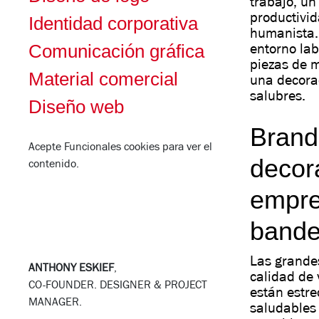
trabajo, u
productivid
Identidad corporativa
humanista. 
Comunicación gráfica
entorno lab
piezas de m
Material comercial
una decora
salubres.
Diseño web
Brandi
Acepte
Funcionales
cookies para ver el
decor
contenido.
empre
bander
Las grande
ANTHONY ESKIEF
,
calidad de 
CO-FOUNDER. DESIGNER & PROJECT
están estre
MANAGER.
saludables 