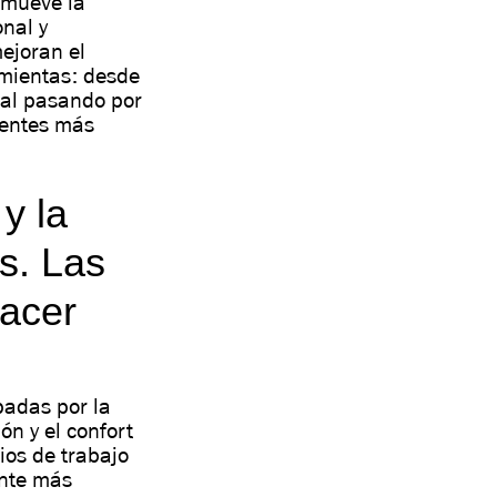
omueve la
onal y
ejoran el
amientas: desde
ial pasando por
ientes más
y la
s. Las
hacer
adas por la
ón y el confort
ios de trabajo
ente más