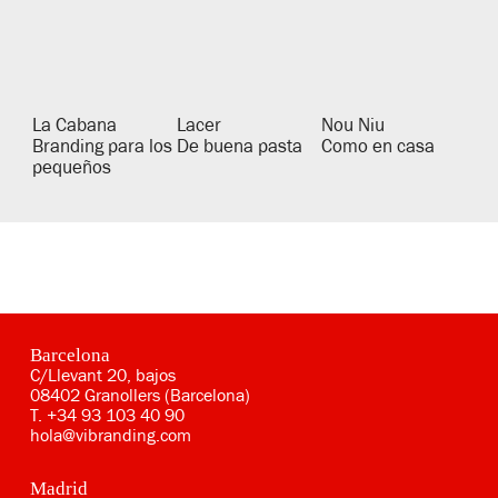
La Cabana
Lacer
Nou Niu
Branding para los
De buena pasta
Como en casa
pequeños
Barcelona
C/Llevant 20, bajos
08402 Granollers (Barcelona)
T.
+34 93 103 40 90
hola@vibranding.com
Madrid