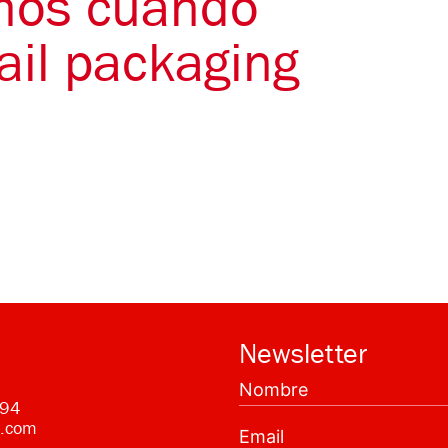
mos cuando
ail packaging
Newsletter
 94
g.com