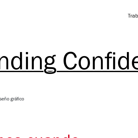
Trab
nding Confide
seño gráfico