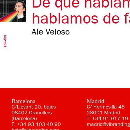
De qué habla
hablamos de f
Ale Veloso
ESPAÑOL
Barcelona
Madrid
C/Llevant 20, bajos
C/ Hermosilla 48
08402 Granollers
28001 Madrid
(Barcelona)
T.
+34 91 917 19
T.
+34 93 103 40 90
madrid@vibrandin