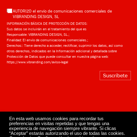
AUTORIZO el envío de comunicaciones comerciales de
VIBRANDING DESIGN, SL
INFORMACIÓN BÁSICA DE PROTECCIÓN DE DATOS:
Sus datos se incluirán en el tratamiento del que es
Responsable: VIBRANDING DESIGN, SL.;
Finalidad: El envío de comunicaciones comerciales.;
Derechos:: Tiene derecho a acceder, rectificar, suprimir los datos, así como
otros derechos, indicados en la Información adicional y detallada sobre
Protección de Datos que puede consultar en nuestra página web:
https://www.vibranding.com/aviso-legal
Suscríbete
En esta web usamos cookies para recordar tus
preferencias en visitas repetidas y que tengas una
experiencia de navegación siempre vibrante. Si clicas
“Aceptar” estarás autorizando el uso de todas las cookies.