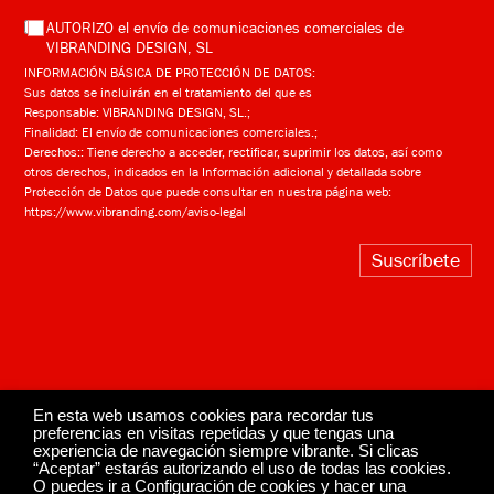
AUTORIZO el envío de comunicaciones comerciales de
VIBRANDING DESIGN, SL
INFORMACIÓN BÁSICA DE PROTECCIÓN DE DATOS:
Sus datos se incluirán en el tratamiento del que es
Responsable: VIBRANDING DESIGN, SL.;
Finalidad: El envío de comunicaciones comerciales.;
Derechos:: Tiene derecho a acceder, rectificar, suprimir los datos, así como
otros derechos, indicados en la Información adicional y detallada sobre
Protección de Datos que puede consultar en nuestra página web:
https://www.vibranding.com/aviso-legal
Suscríbete
En esta web usamos cookies para recordar tus
preferencias en visitas repetidas y que tengas una
experiencia de navegación siempre vibrante. Si clicas
“Aceptar” estarás autorizando el uso de todas las cookies.
O puedes ir a Configuración de cookies y hacer una