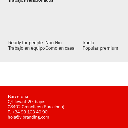
Trabajos relacionados
Ready for people
Nou Niu
Iruela
Trabajo en equipo
Como en casa
Popular premium
Barcelona
C/Llevant 20, bajos
08402 Granollers (Barcelona)
T.
+34 93 103 40 90
hola@vibranding.com