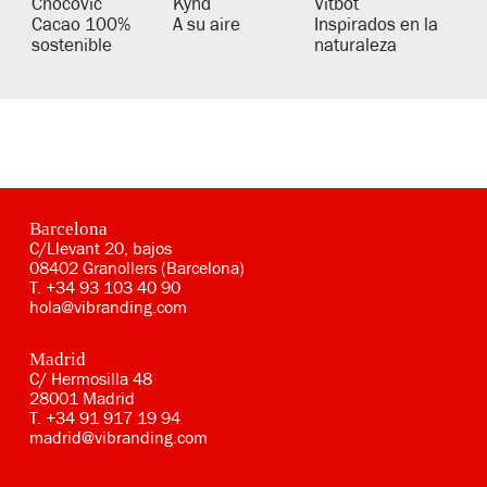
Chocovic
Kynd
Vitbot
Cacao 100%
A su aire
Inspirados en la
sostenible
naturaleza
Barcelona
C/Llevant 20, bajos
08402 Granollers (Barcelona)
T.
+34 93 103 40 90
hola@vibranding.com
Madrid
C/ Hermosilla 48
28001 Madrid
T.
+34 91 917 19 94
madrid@vibranding.com