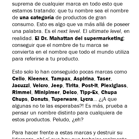
suprema de cualquier marca en todo esto que
estamos tratando: que tu nombre sea el nombre
de
una categoría
de productos de gran
consumo. Esto es algo que va más allá de poseer
next level
ultimate level
una palabra. Es el
. El
, en
realidad.
El Dr. Mahattan del supermarketing
:
conseguir que el nombre de tu marca se
convierta en el nombre que todo el mundo utiliza
para referirse a tu producto.
Esto solo lo han conseguido pocas marcas como
Cello
,
Kleenex
,
Tampax
,
Aspirina
,
Taser
,
Jacuzzi
,
Velcro
,
Jeep
,
Tirita
,
Post-It
,
Plexiglass
,
Rimmel
,
Minipimer
,
Delco
,
Tipp-Ex
,
Chupa
Chups
,
Donuts
,
Tuperware
,
Lycra
… ¿¡A que
algunas no te las esperabas?! Es más, prueba a
pensar un nombre distinto para cualquiera de
estos productos. Peludo, ¿eh?
Para hacer frente a estas marcas y destruir su