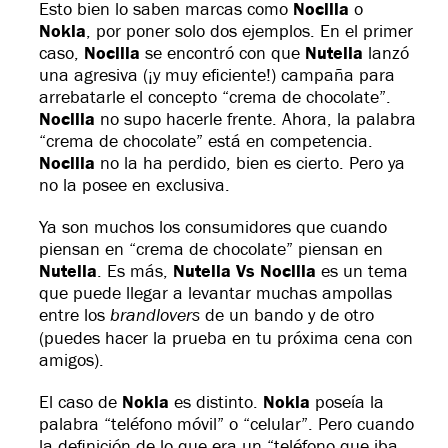
Esto bien lo saben marcas como
Nocilla
o
Nokia
, por poner solo dos ejemplos. En el primer
caso,
Nocilla
se encontró con que
Nutella
lanzó
una agresiva (¡y muy eficiente!) campaña para
arrebatarle el concepto “crema de chocolate”.
Nocilla
no supo hacerle frente. Ahora, la palabra
“crema de chocolate” está en competencia.
Nocilla
no la ha perdido, bien es cierto. Pero ya
no la posee en exclusiva.
Ya son muchos los consumidores que cuando
piensan en “crema de chocolate” piensan en
Nutella
. Es más,
Nutella Vs
Nocilla
es un tema
que puede llegar a levantar muchas ampollas
brandlovers
entre los
de un bando y de otro
(puedes hacer la prueba en tu próxima cena con
amigos).
El caso de
Nokia
es distinto.
Nokia
poseía la
palabra “teléfono móvil” o “celular”. Pero cuando
la definición de lo que era un “teléfono que iba