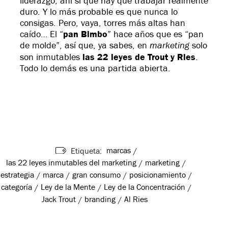
liderazgo, ahí sí que hay que trabajar realmente
duro. Y lo más probable es que nunca lo
consigas. Pero, vaya, torres más altas han
caído… El “
pan Bimbo
” hace años que es “pan
marketing
de molde”, así que, ya sabes, en
solo
son inmutables
las 22 leyes de Trout y Ries
.
Todo lo demás es una partida abierta.
marcas
Etiqueta:
/
las 22 leyes inmutables del marketing
marketing
/
/
estrategia
marca
gran consumo
posicionamiento
/
/
/
/
categoría
Ley de la Mente
Ley de la Concentración
/
/
/
Jack Trout
branding
Al Ries
/
/