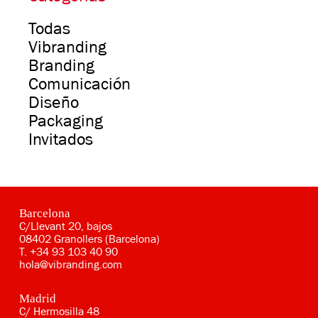
Todas
Vibranding
Branding
Comunicación
Diseño
Packaging
Invitados
Barcelona
C/Llevant 20, bajos
08402 Granollers (Barcelona)
T.
+34 93 103 40 90
hola@vibranding.com
Madrid
C/ Hermosilla 48