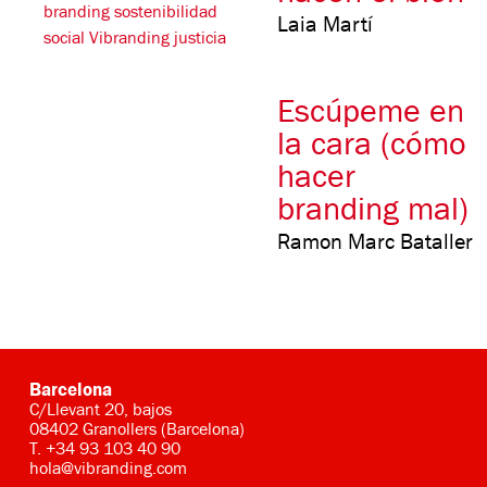
Laia Martí
Escúpeme en
la cara (cómo
hacer
branding mal)
Ramon Marc Bataller
Barcelona
C/Llevant 20, bajos
08402 Granollers (Barcelona)
T.
+34 93 103 40 90
hola@vibranding.com